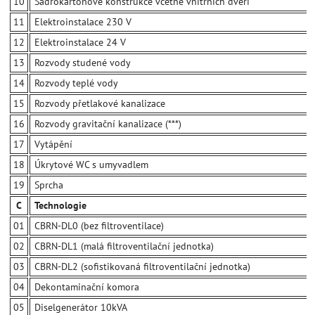
10
Sádrokartonové konstrukce včetně vnitřních dveří
11
Elektroinstalace 230 V
12
Elektroinstalace 24 V
13
Rozvody studené vody
14
Rozvody teplé vody
15
Rozvody přetlakové kanalizace
16
Rozvody gravitační kanalizace (***)
17
Vytápění
18
Úkrytové WC s umyvadlem
19
Sprcha
C
Technologie
01
CBRN-DL0 (bez filtroventilace)
02
CBRN-DL1 (malá filtroventilační jednotka)
03
CBRN-DL2 (sofistikovaná filtroventilační jednotka)
04
Dekontaminační komora
05
Diselgenerátor 10kVA