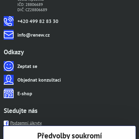
IČO: 28806689
DIČ: CZ28806689
+420 499 82 83 30
info​@renew​.cz
Odkazy
Zeptat se
Objednat konzultaci
E-shop
Sledujte nás
Podzemní úkryty
Předvolby soukromí
Informace