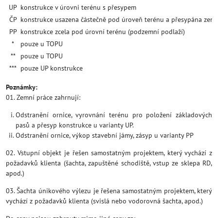
UP
konstrukce v úrovni terénu s přesypem
ČP
konstrukce usazena částečně pod úroveň terénu a přesypána zem
PP
konstrukce zcela pod úrovní terénu (podzemní podlaží)
*
pouze u TOPU
**
pouze u TOPU
***
pouze UP konstrukce
Poznámky:
01. Zemní práce zahrnují:
Odstranění ornice, vyrovnání terénu pro položení základových
pasů a přesyp konstrukce u varianty UP.
Odstranění ornice, výkop stavební jámy, zásyp u varianty PP
02. Vstupní objekt je řešen samostatným projektem, který vychází z
požadavků klienta (šachta, zapuštěné schodiště, vstup ze sklepa RD,
apod.)
03. Šachta únikového výlezu je řešena samostatným projektem, který
vychází z požadavků klienta (svislá nebo vodorovná šachta, apod.)