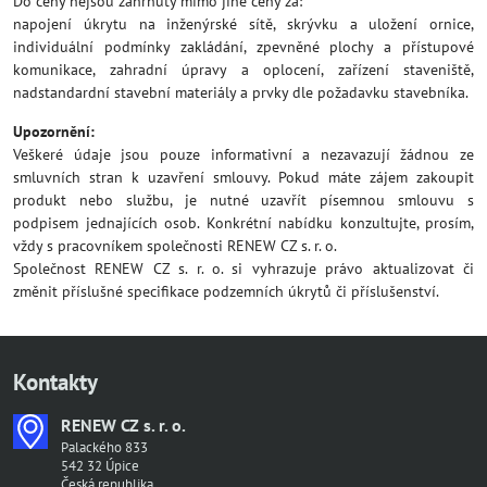
Do ceny nejsou zahrnuty mimo jiné ceny za:
napojení úkrytu na inženýrské sítě, skrývku a uložení ornice,
individuální podmínky zakládání, zpevněné plochy a přístupové
komunikace, zahradní úpravy a oplocení, zařízení staveniště,
nadstandardní stavební materiály a prvky dle požadavku stavebníka.
Upozornění:
Veškeré údaje jsou pouze informativní a nezavazují žádnou ze
smluvních stran k uzavření smlouvy. Pokud máte zájem zakoupit
produkt nebo službu, je nutné uzavřít písemnou smlouvu s
podpisem jednajících osob. Konkrétní nabídku konzultujte, prosím,
vždy s pracovníkem společnosti RENEW CZ s. r. o.
Společnost RENEW CZ s. r. o. si vyhrazuje právo aktualizovat či
změnit příslušné specifikace podzemních úkrytů či příslušenství.
Kontakty
RENEW CZ s​. r​. o​.
Palackého 833
542 32 Úpice
Česká republika