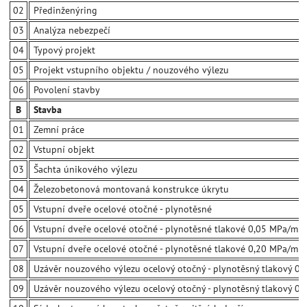
02
Předinženýring
03
Analýza nebezpečí
04
Typový projekt
05
Projekt vstupního objektu / nouzového výlezu
06
Povolení stavby
B
Stavba
01
Zemní práce
02
Vstupní objekt
03
Šachta únikového výlezu
04
Železobetonová montovaná konstrukce úkrytu
05
Vstupní dveře ocelové otočné - plynotěsné
06
Vstupní dveře ocelové otočné - plynotěsné tlakové 0,05 MPa/m2 (
07
Vstupní dveře ocelové otočné - plynotěsné tlakové 0,20 MPa/m2 (
08
Uzávěr nouzového výlezu ocelový otočný - plynotěsný tlakový 0,
09
Uzávěr nouzového výlezu ocelový otočný - plynotěsný tlakový 0,