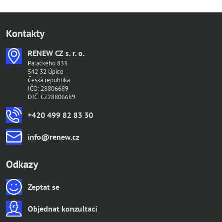
Kontakty
RENEW CZ s​. r​. o​.
Palackého 833
542 32 Úpice
Česká republika
IČO: 28806689
DIČ: CZ28806689
+420 499 82 83 30
info​@renew​.cz
Odkazy
Zeptat se
Objednat konzultaci