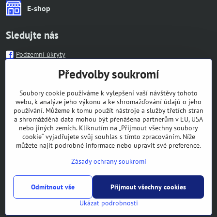
E-shop
Sledujte nás
Podzemní úkryty
Předvolby soukromí
Informace
Soubory cookie používáme k vylepšení vaší návštěvy tohoto
webu, k analýze jeho výkonu a ke shromažďování údajů o jeho
Bankovní spojení
používání. Můžeme k tomu použít nástroje a služby třetích stran
CZK: 204267348/0600, IBAN: CZ55 0600 0000 0002 0426 7348,
a shromážděná data mohou být přenášena partnerům v EU, USA
SWIFT: AGBACZPP
nebo jiných zemích. Kliknutím na „Přijmout všechny soubory
EUR: 239799512/0600, IBAN: CZ39 0600 0000 0002 3979 9512,
cookie“ vyjadřujete svůj souhlas s tímto zpracováním. Níže
SWIFT: AGBACZPP
můžete najít podrobné informace nebo upravit své preference.
Zásady ochrany soukromí
2013 - 2026 Copyright RENEW CZ s. r. o.
Odmítnout vše
©
2026
Copyright
Přijmout všechny cookies
Předvolby soukromí
Zásady ochrany soukromí
Podmínky používání
Ukázat podrobnosti
Vytvořeno systémem:
ByznysWeb.cz