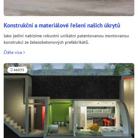
Konstrukční a materiálové řešení našich úkrytů
Jako jediní nabízíme robustní unikátní patentovanou montovanou
konstrukci ze železobetonových prefabrikátů.
Čtěte více
46035