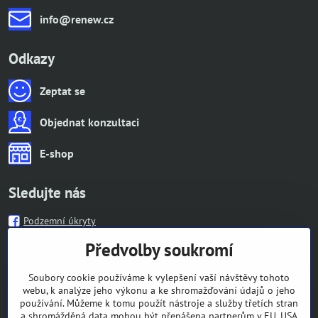
info​@renew​.cz
Odkazy
Zeptat se
Objednat konzultaci
E-shop
Sledujte nás
Podzemní úkryty
Předvolby soukromí
Informace
Soubory cookie používáme k vylepšení vaší návštěvy tohoto
webu, k analýze jeho výkonu a ke shromažďování údajů o jeho
Bankovní spojení
používání. Můžeme k tomu použít nástroje a služby třetích stran
CZK: 204267348/0600, IBAN: CZ55 0600 0000 0002 0426 7348,
a shromážděná data mohou být přenášena partnerům v EU, USA