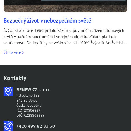
Bezpečný život v nebezpečném světě
Švýcarsko v roce 1960 přijalo zákon o povinném zřízení atomových
krytů v každém soukromém i veřejném objektu. Zákon platí do
současnosti. Do krytů by se vešlo více jak 100% Švýcarů. Ve Švédsku
81% a Finsku 70% obyvatel. Na území České republiky je odhadem
Čtěte více
přibližně 5 000 krytů civilní obrany, které pojmou asi 13% populace.
Neděsí vás toto číslo?
Kontakty
RENEW CZ s​. r​. o​.
Palackého 833
542 32 Úpice
Česká republika
IČO: 28806689
DIČ: CZ28806689
+420 499 82 83 30