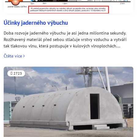
Účinky jaderného výbuchu
Doba rozvoje jaderného výbuchu je asi jedna miliontina sekundy.
Rozžhavený materiál před sebou stlačuje vrstvy vzduchu a vytváří
tak tlakovou vlnu, která postupuje v kulových vlnoplochách.
Rozžhavené centrum reakce a žhavé vrstvy vzduchu jsou zdrojem
Čtěte více
světelného záření. Neutrony a gama záření pro svou schopnost
proniknout různými materiály tvoří pronikavou radiaci. Po skončení
jaderného výbuchu vytvářejí zplodiny, nezreagovaná jaderná
2723
výbušnina a vzniklé izotopy z půdy a vzduchu radioaktivní zamoření.