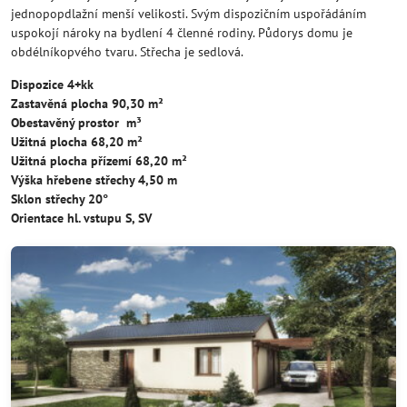
jednopopdlažní menší velikosti. Svým dispozičním uspořádáním
uspokojí nároky na bydlení 4 členné rodiny. Půdorys domu je
obdélníkopvého tvaru. Střecha je sedlová.
Dispozice 4+kk
Zastavěná plocha 90,30 m²
Obestavěný prostor m³
Užitná plocha 68,20 m²
Užitná plocha přízemí 68,20 m²
Výška hřebene střechy 4,50 m
Sklon střechy 20°
Orientace hl. vstupu S, SV