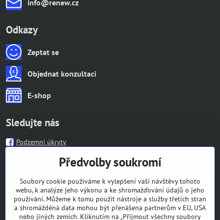
info​@renew​.cz
Odkazy
Zeptat se
Objednat konzultaci
E-shop
Sledujte nás
Podzemní úkryty
Předvolby soukromí
Informace
Soubory cookie používáme k vylepšení vaší návštěvy tohoto
webu, k analýze jeho výkonu a ke shromažďování údajů o jeho
Bankovní spojení
používání. Můžeme k tomu použít nástroje a služby třetích stran
CZK: 204267348/0600, IBAN: CZ55 0600 0000 0002 0426 7348,
a shromážděná data mohou být přenášena partnerům v EU, USA
SWIFT: AGBACZPP
nebo jiných zemích. Kliknutím na „Přijmout všechny soubory